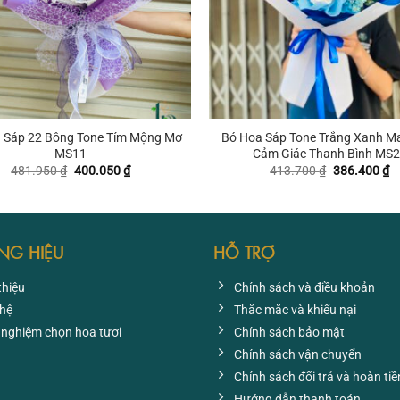
+
 Sáp 22 Bông Tone Tím Mộng Mơ
Bó Hoa Sáp Tone Trắng Xanh M
MS11
Cảm Giác Thanh Bình MS
Giá
Giá
Giá
G
481.950
₫
400.050
₫
413.700
₫
386.400
₫
gốc
hiện
gốc
hi
là:
tại
là:
tạ
481.950 ₫.
là:
413.700 ₫.
là
400.050 ₫.
3
NG HIỆU
HỖ TRỢ
thiệu
Chính sách và điều khoản
 hệ
Thắc mắc và khiếu nại
 nghiệm chọn hoa tươi
Chính sách bảo mật
Chính sách vận chuyển
Chính sách đổi trả và hoàn tiề
Hướng dẫn thanh toán