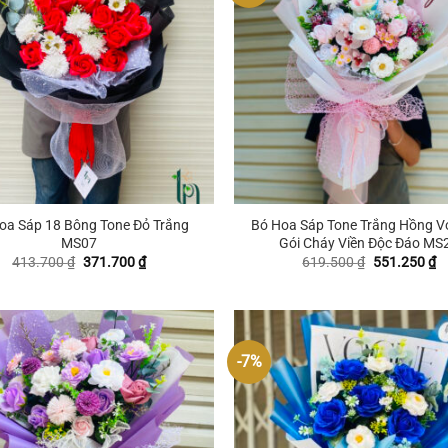
+
oa Sáp 18 Bông Tone Đỏ Trắng
Bó Hoa Sáp Tone Trắng Hồng Vớ
MS07
Gói Cháy Viền Độc Đáo MS
Giá
Giá
Giá
G
413.700
₫
371.700
₫
619.500
₫
551.250
₫
gốc
hiện
gốc
hi
là:
tại
là:
tạ
413.700 ₫.
là:
619.500 ₫.
là
371.700 ₫.
5
-7%