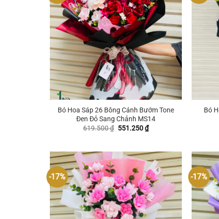
+
+
Bó Hoa Sáp 26 Bông Cánh Bướm Tone
Bó H
Đen Đỏ Sang Chảnh MS14
Giá
Giá
619.500
₫
551.250
₫
gốc
hiện
là:
tại
619.500 ₫.
là:
551.250 ₫.
-17%
-17%