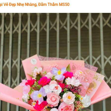
ại Vẻ Đẹp Nhẹ Nhàng, Đằm Thắm MS50