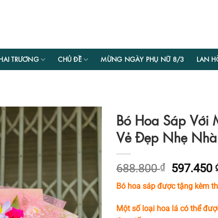
HAI TRƯƠNG
CHỦ ĐỀ
MỪNG NGÀY PHỤ NỮ 8/3
LAN H
Bó Hoa Sáp Với 
Vẻ Đẹp Nhẹ Nhà
Giá
688.800
₫
597.450
gốc
Bó hoa sáp được tặng kèm thi
là:
688.800 
Một số loại hoa lá có thể đượ