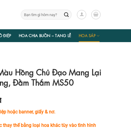
Tìm
kiếm:
Ồ ĐIỆP
HOA CHIA BUỒN – TANG LỄ
HOA SÁP
Màu Hồng Chủ Đạo Mang Lại
ng, Đằm Thắm MS50
Giá
₫
hiện
ệp hoặc banner, giấy & nơ.
tại
₫.
là:
c thay thế bằng loại hoa khác tùy vào tình hình
597.450 ₫.