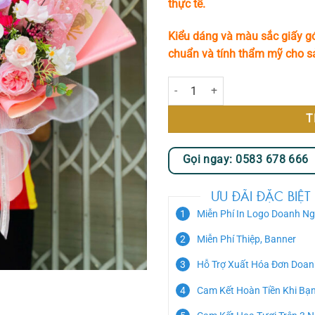
thực tế.
Kiểu dáng và màu sắc giấy gó
chuẩn và tính thẩm mỹ cho 
Bó Hoa Sáp Với Màu Hồng Chủ Đ
T
Gọi ngay: 0583 678 666
ƯU ĐÃI ĐẶC BIỆT
Miễn Phí In Logo Doanh Ng
Miễn Phí Thiệp, Banner
Hỗ Trợ Xuất Hóa Đơn Doan
Cam Kết Hoàn Tiền Khi Bạ