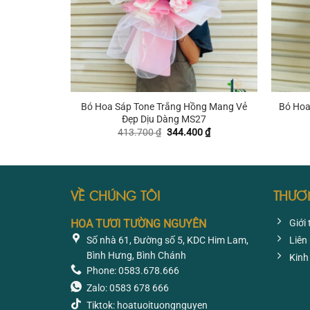
+
+
Bó Hoa Sáp Tone Trắng Hồng Mang Vẻ
Bó Hoa
Đẹp Dịu Dàng MS27
Giá
Giá
413.700
₫
344.400
₫
gốc
hiện
là:
tại
413.700 ₫.
là:
344.400 ₫.
VỀ CHÚNG TÔI
THƯƠ
HOA TƯƠI TƯỜNG NGUYÊN
Giới 
Số nhà 61, Đường số 5, KDC Him Lam,
Liên
Bình Hưng, Bình Chánh
Kinh
Phone: 0583.678.666
Zalo: 0583 678 666
Tiktok: hoatuoituongnguyen