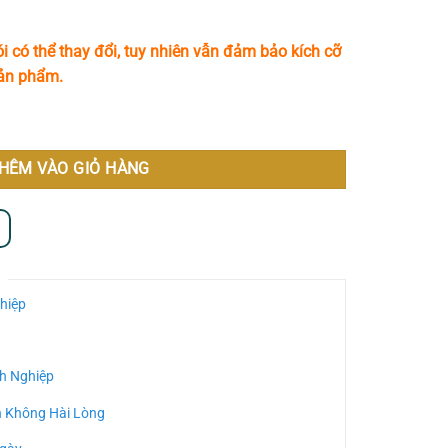
i có thể thay đổi, tuy nhiên vẫn đảm bảo kích cỡ
sản phẩm.
ạo Mang Lại Vẻ Đẹp Nhẹ Nhàng, Đằm Thắm MS50 số lượng
HÊM VÀO GIỎ HÀNG
hiệp
h Nghiệp
n Không Hài Lòng