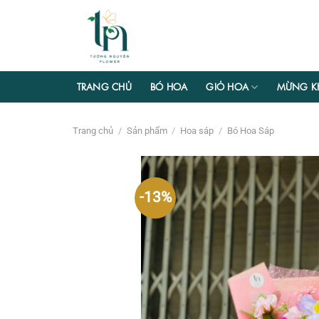
Chuyển
đến
nội
dung
TRANG CHỦ
BÓ HOA
GIỎ HOA
MỪNG K
Trang chủ
/
Sản phẩm
/
Hoa sáp
/
Bó Hoa Sáp
-13%