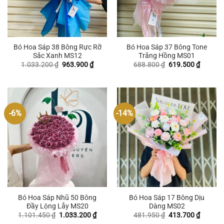
Bó Hoa Sáp 38 Bông Rực Rỡ
Bó Hoa Sáp 37 Bông Tone
Sắc Xanh MS12
Trắng Hồng MS01
Giá
Giá
Giá
Giá
1.033.200
₫
963.900
₫
688.800
₫
619.500
₫
gốc
hiện
gốc
hiện
là:
tại
là:
tại
1.033.200 ₫.
là:
688.800 ₫.
là:
963.900 ₫.
619.500
-6%
-14%
Bó Hoa Sáp Nhũ 50 Bông
Bó Hoa Sáp 17 Bông Dịu
Đầy Lộng Lẫy MS20
Dàng MS02
Giá
Giá
Giá
Giá
1.101.450
₫
1.033.200
₫
481.950
₫
413.700
₫
gốc
hiện
gốc
hiện