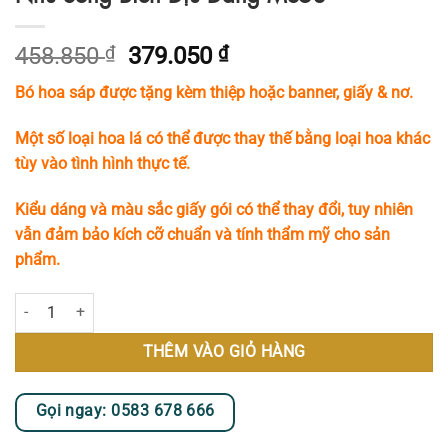
Giá
Giá
458.850
₫
379.050
₫
gốc
hiện
Bó hoa sáp được tặng kèm thiệp hoặc banner, giấy & nơ.
là:
tại
458.850 ₫.
là:
Một số loại hoa lá có thể được thay thế bằng loại hoa khác
379.050 ₫.
tùy vào tình hình thực tế.
Kiểu dáng và màu sắc giấy gói có thể thay đổi, tuy nhiên
vẫn đảm bảo kích cỡ chuẩn và tính thẩm mỹ cho sản
phẩm.
Bó Hoa Sáp Tone Xanh Dương Nhạt Tựa Như Sóng Biển Dịu Dàng MS5
THÊM VÀO GIỎ HÀNG
Gọi ngay: 0583 678 666