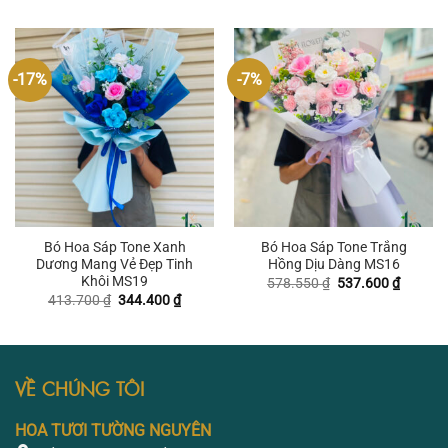
là:
tại
là:
tại
1.101.450 ₫.
là:
481.950 ₫.
là:
1.033.200 ₫.
413.700
-17%
-7%
Bó Hoa Sáp Tone Xanh
Bó Hoa Sáp Tone Trắng
Dương Mang Vẻ Đẹp Tinh
Hồng Dịu Dàng MS16
Khôi MS19
Giá
Giá
578.550
₫
537.600
₫
gốc
hiện
Giá
Giá
413.700
₫
344.400
₫
là:
tại
gốc
hiện
578.550 ₫.
là:
là:
tại
537.600
413.700 ₫.
là:
344.400 ₫.
VỀ CHÚNG TÔI
HOA TƯƠI TƯỜNG NGUYÊN