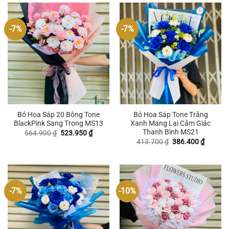
-7%
-7%
Bó Hoa Sáp 20 Bông Tone
Bó Hoa Sáp Tone Trắng
BlackPink Sang Trọng MS13
Xanh Mang Lại Cảm Giác
Thanh Bình MS21
Giá
Giá
564.900
₫
523.950
₫
gốc
hiện
Giá
Giá
413.700
₫
386.400
₫
là:
tại
gốc
hiện
564.900 ₫.
là:
là:
tại
523.950 ₫.
413.700 ₫.
là:
386.400
-7%
-10%