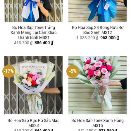
Bó Hoa Sáp Tone Trắng
Bó Hoa Sáp 38 Bông Rực Rỡ
Xanh Mang Lại Cảm Giác
Sắc Xanh MS12
Thanh Bình MS21
Giá
Giá
1.033.200
₫
963.900
₫
gốc
hiện
Giá
Giá
413.700
₫
386.400
₫
là:
tại
gốc
hiện
1.033.200 ₫.
là:
là:
tại
963.90
413.700 ₫.
là:
386.400 ₫.
-17%
-5%
Bó Hoa Sáp Rực Rỡ Sắc Màu
Bó Hoa Sáp Tone Xanh Hồng
MS23
MS15
Giá
Giá
Giá
Giá
413.700
₫
344.400
₫
551.250
₫
523.950
₫