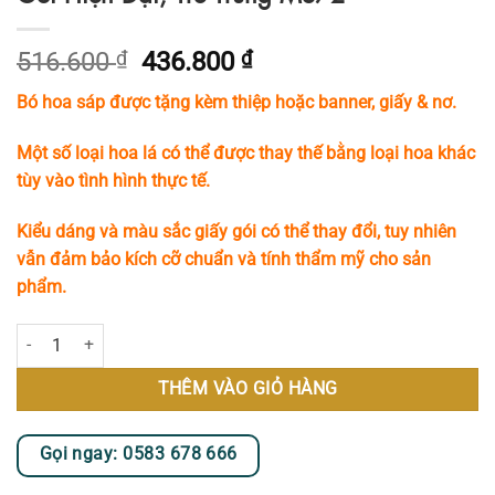
Giá
Giá
516.600
₫
436.800
₫
gốc
hiện
Bó hoa sáp được tặng kèm thiệp hoặc banner, giấy & nơ.
là:
tại
516.600 ₫.
là:
Một số loại hoa lá có thể được thay thế bằng loại hoa khác
436.800 ₫.
tùy vào tình hình thực tế.
Kiểu dáng và màu sắc giấy gói có thể thay đổi, tuy nhiên
vẫn đảm bảo kích cỡ chuẩn và tính thẩm mỹ cho sản
phẩm.
Bó Hoa Sáp Tone Trắng Xanh Với Cách Gói Hiện Đại, Trẻ Trung MS72 s
THÊM VÀO GIỎ HÀNG
Gọi ngay: 0583 678 666