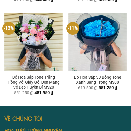
gốc
hiện
gốc
hiện
là:
tại
là:
tại
413.700 ₫.
là:
551.250 ₫.
là:
344.400 ₫.
523.950
-13%
-11%
Bó Hoa Sáp Tone Trắng
Bó Hoa Sáp 33 Bông Tone
Hồng Với Giấy Gói Đen Mang
Xanh Sang Trọng MS08
Vẻ Đẹp Huyền Bí MS28
Giá
Giá
619.500
₫
551.250
₫
gốc
hiện
Giá
Giá
551.250
₫
481.950
₫
là:
tại
gốc
hiện
619.500 ₫.
là:
là:
tại
551.250
551.250 ₫.
là:
481.950 ₫.
VỀ CHÚNG TÔI
HOA TƯƠI TƯỜNG NGUYÊN