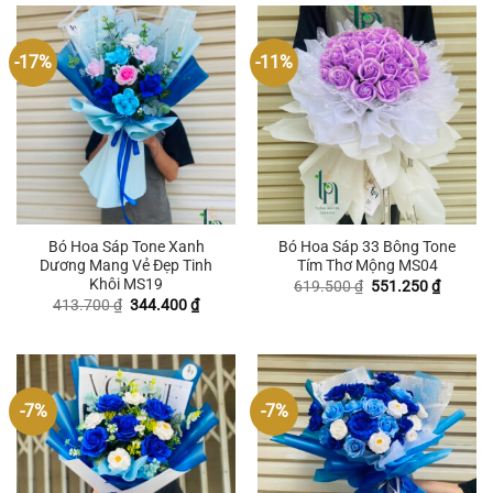
-17%
-11%
Bó Hoa Sáp Tone Xanh
Bó Hoa Sáp 33 Bông Tone
Dương Mang Vẻ Đẹp Tinh
Tím Thơ Mộng MS04
Khôi MS19
Giá
Giá
619.500
₫
551.250
₫
gốc
hiện
Giá
Giá
413.700
₫
344.400
₫
là:
tại
gốc
hiện
619.500 ₫.
là:
là:
tại
551.250
413.700 ₫.
là:
344.400 ₫.
-7%
-7%