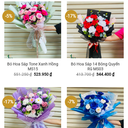
-5%
-17%
Bó Hoa Sáp Tone Xanh Hồng
Bó Hoa Sáp 14 Bông Quyến
MS15
Rũ MS03
Giá
Giá
Giá
Giá
551.250
₫
523.950
₫
413.700
₫
344.400
₫
gốc
hiện
gốc
hiện
là:
tại
là:
tại
551.250 ₫.
là:
413.700 ₫.
là:
523.950 ₫.
344.400
-17%
-7%