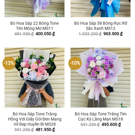
Bó Hoa Sáp 22 Bông Tone
Bó Hoa Sáp 38 Bông Rực Rỡ
Tím Mộng Mơ MS11
Sắc Xanh MS12
Giá
Giá
Giá
Giá
481.950
₫
400.050
₫
1.033.200
₫
963.900
₫
gốc
hiện
gốc
hiện
là:
tại
là:
tại
481.950 ₫.
là:
1.033.200 ₫.
là:
400.050 ₫.
963.90
-13%
-10%
Bó Hoa Sáp Tone Trắng
Bó Hoa Sáp Tone Trắng Tím
Hồng Với Giấy Gói Đen Mang
Cực Kỳ Lãng Mạn MS18
Vẻ Đẹp Huyền Bí MS28
Giá
Giá
551.250
₫
495.600
₫
gốc
hiện
Giá
Giá
551.250
₫
481.950
₫
là:
tại
gốc
hiện