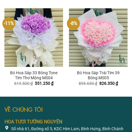
551.250 ₫.
là:
là:
tại
495.600
551.250 ₫.
là:
481.950 ₫.
-11%
-8%
Bó Hoa Sáp 33 Bông Tone
Bó Hoa Sáp Trái Tim 39
Tím Thơ Mộng MS04
Bông MS05
Giá
Giá
Giá
Giá
619.500
₫
551.250
₫
895.650
₫
826.350
₫
gốc
hiện
gốc
hiện
là:
tại
là:
tại
619.500 ₫.
là:
895.650 ₫.
là:
551.250 ₫.
826.350
VỀ CHÚNG TÔI
HOA TƯƠI TƯỜNG NGUYÊN
Số nhà 61, Đường số 5, KDC Him Lam, Bình Hưng, Bình Chánh