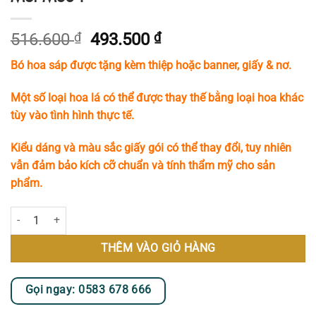
Giá
Giá
516.600
₫
493.500
₫
gốc
hiện
Bó hoa sáp được tặng kèm thiệp hoặc banner, giấy & nơ.
là:
tại
516.600 ₫.
là:
Một số loại hoa lá có thể được thay thế bằng loại hoa khác
493.500 ₫.
tùy vào tình hình thực tế.
Kiểu dáng và màu sắc giấy gói có thể thay đổi, tuy nhiên
vẫn đảm bảo kích cỡ chuẩn và tính thẩm mỹ cho sản
phẩm.
Bó Hoa Sáp Tone Trắng Xanh Dương Tươi Mới MS84 số lượng
THÊM VÀO GIỎ HÀNG
Gọi ngay: 0583 678 666