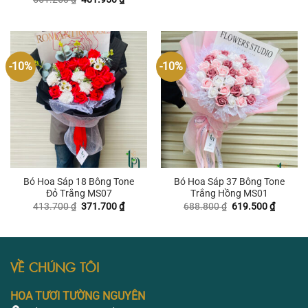
là:
tại
gốc
hiện
551.250 ₫.
là:
là:
tại
523.950
551.250 ₫.
là:
481.950 ₫.
-10%
-10%
Bó Hoa Sáp 18 Bông Tone
Bó Hoa Sáp 37 Bông Tone
Đỏ Trắng MS07
Trắng Hồng MS01
Giá
Giá
Giá
Giá
413.700
₫
371.700
₫
688.800
₫
619.500
₫
gốc
hiện
gốc
hiện
là:
tại
là:
tại
413.700 ₫.
là:
688.800 ₫.
là:
371.700 ₫.
619.500
VỀ CHÚNG TÔI
HOA TƯƠI TƯỜNG NGUYÊN