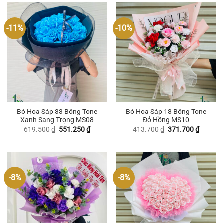
-11%
-10%
Bó Hoa Sáp 33 Bông Tone
Bó Hoa Sáp 18 Bông Tone
Xanh Sang Trọng MS08
Đỏ Hồng MS10
Giá
Giá
Giá
Giá
619.500
₫
551.250
₫
413.700
₫
371.700
₫
gốc
hiện
gốc
hiện
là:
tại
là:
tại
619.500 ₫.
là:
413.700 ₫.
là:
551.250 ₫.
371.700
-8%
-8%