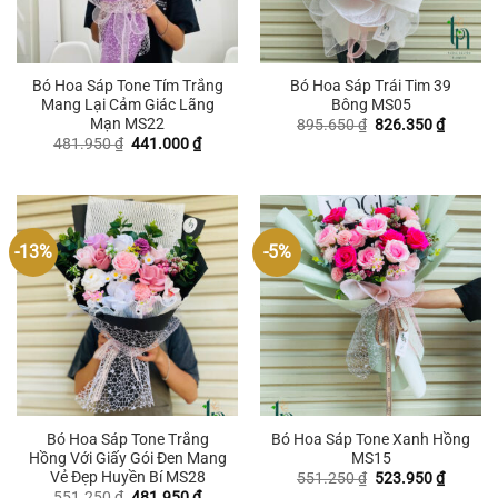
Bó Hoa Sáp Tone Tím Trắng
Bó Hoa Sáp Trái Tim 39
Mang Lại Cảm Giác Lãng
Bông MS05
Mạn MS22
Giá
Giá
895.650
₫
826.350
₫
gốc
hiện
Giá
Giá
481.950
₫
441.000
₫
là:
tại
gốc
hiện
895.650 ₫.
là:
là:
tại
826.350
481.950 ₫.
là:
441.000 ₫.
-13%
-5%
Bó Hoa Sáp Tone Trắng
Bó Hoa Sáp Tone Xanh Hồng
Hồng Với Giấy Gói Đen Mang
MS15
Vẻ Đẹp Huyền Bí MS28
Giá
Giá
551.250
₫
523.950
₫
gốc
hiện
Giá
Giá
551.250
₫
481.950
₫