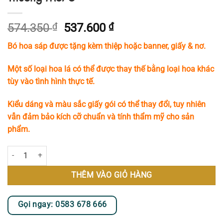
Giá
Giá
574.350
₫
537.600
₫
gốc
hiện
Bó hoa sáp được tặng kèm thiệp hoặc banner, giấy & nơ.
là:
tại
574.350 ₫.
là:
Một số loại hoa lá có thể được thay thế bằng loại hoa khác
537.600 ₫.
tùy vào tình hình thực tế.
Kiểu dáng và màu sắc giấy gói có thể thay đổi, tuy nhiên
vẫn đảm bảo kích cỡ chuẩn và tính thẩm mỹ cho sản
phẩm.
Bó Hoa Sáp Tone Màu Hồng Trắng Dễ Thương MS75 số lượng
THÊM VÀO GIỎ HÀNG
Gọi ngay: 0583 678 666