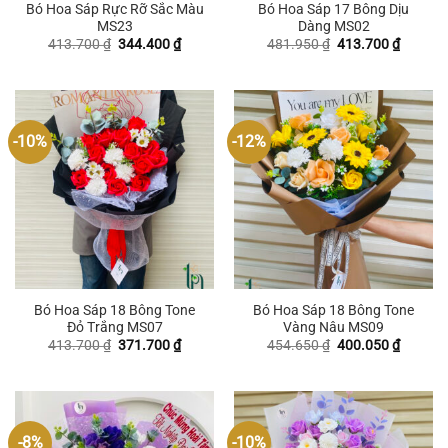
Bó Hoa Sáp Rực Rỡ Sắc Màu
Bó Hoa Sáp 17 Bông Dịu
MS23
Dàng MS02
Giá
Giá
Giá
Giá
413.700
₫
344.400
₫
481.950
₫
413.700
₫
gốc
hiện
gốc
hiện
là:
tại
là:
tại
413.700 ₫.
là:
481.950 ₫.
là:
344.400 ₫.
413.700
-10%
-12%
Bó Hoa Sáp 18 Bông Tone
Bó Hoa Sáp 18 Bông Tone
Đỏ Trắng MS07
Vàng Nâu MS09
Giá
Giá
Giá
Giá
413.700
₫
371.700
₫
454.650
₫
400.050
₫
gốc
hiện
gốc
hiện
là:
tại
là:
tại
413.700 ₫.
là:
454.650 ₫.
là:
371.700 ₫.
400.050
-8%
-10%