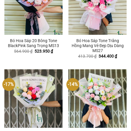
Bó Hoa Sáp 20 Bông Tone
Bó Hoa Sáp Tone Trắng
BlackPink Sang Trọng MS13
Hồng Mang Vẻ Đẹp Dịu Dàng
MS27
Giá
Giá
564.900
₫
523.950
₫
gốc
hiện
Giá
Giá
413.700
₫
344.400
₫
là:
tại
gốc
hiện
564.900 ₫.
là:
là:
tại
523.950 ₫.
413.700 ₫.
là:
344.400
-17%
-14%