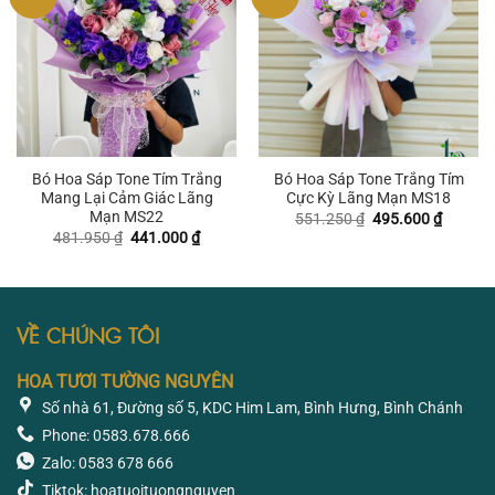
Bó Hoa Sáp Tone Tím Trắng
Bó Hoa Sáp Tone Trắng Tím
Mang Lại Cảm Giác Lãng
Cực Kỳ Lãng Mạn MS18
Mạn MS22
Giá
Giá
551.250
₫
495.600
₫
gốc
hiện
Giá
Giá
481.950
₫
441.000
₫
là:
tại
gốc
hiện
551.250 ₫.
là:
là:
tại
495.600
481.950 ₫.
là:
441.000 ₫.
VỀ CHÚNG TÔI
HOA TƯƠI TƯỜNG NGUYÊN
Số nhà 61, Đường số 5, KDC Him Lam, Bình Hưng, Bình Chánh
Phone: 0583.678.666
Zalo: 0583 678 666
Tiktok: hoatuoituongnguyen