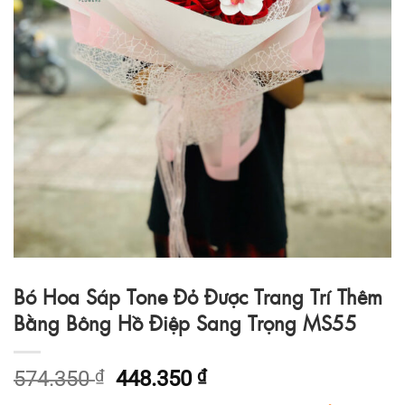
Bó Hoa Sáp Tone Đỏ Được Trang Trí Thêm
Bằng Bông Hồ Điệp Sang Trọng MS55
Giá
Giá
574.350
₫
448.350
₫
gốc
hiện