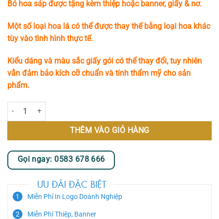
Bó hoa sáp được tặng kèm thiệp hoặc banner, giấy & nơ.
là:
tại
574.350 ₫.
là:
Một số loại hoa lá có thể được thay thế bằng loại hoa khác
448.350 ₫.
tùy vào tình hình thực tế.
Kiểu dáng và màu sắc giấy gói có thể thay đổi, tuy nhiên
vẫn đảm bảo kích cỡ chuẩn và tính thẩm mỹ cho sản
phẩm.
Bó Hoa Sáp Tone Đỏ Được Trang Trí Thêm Bằng Bông Hồ Điệp Sang T
THÊM VÀO GIỎ HÀNG
Gọi ngay: 0583 678 666
ƯU ĐÃI ĐẶC BIỆT
Miễn Phí In Logo Doanh Nghiệp
Miễn Phí Thiệp, Banner