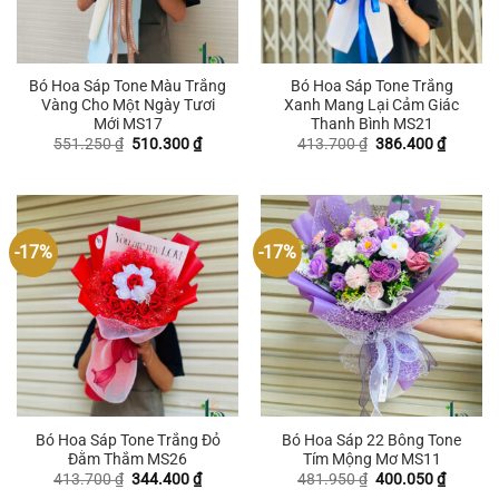
Bó Hoa Sáp Tone Màu Trắng
Bó Hoa Sáp Tone Trắng
Vàng Cho Một Ngày Tươi
Xanh Mang Lại Cảm Giác
Mới MS17
Thanh Bình MS21
Giá
Giá
Giá
Giá
551.250
₫
510.300
₫
413.700
₫
386.400
₫
gốc
hiện
gốc
hiện
là:
tại
là:
tại
551.250 ₫.
là:
413.700 ₫.
là:
510.300 ₫.
386.400
-17%
-17%
Bó Hoa Sáp Tone Trắng Đỏ
Bó Hoa Sáp 22 Bông Tone
Đằm Thắm MS26
Tím Mộng Mơ MS11
Giá
Giá
Giá
Giá
413.700
₫
344.400
₫
481.950
₫
400.050
₫
gốc
hiện
gốc
hiện