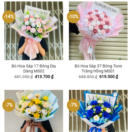
-14%
-10%
Bó Hoa Sáp 17 Bông Dịu
Bó Hoa Sáp 37 Bông Tone
Dàng MS02
Trắng Hồng MS01
Giá
Giá
Giá
Giá
481.950
₫
413.700
₫
688.800
₫
619.500
₫
gốc
hiện
gốc
hiện
là:
tại
là:
tại
481.950 ₫.
là:
688.800 ₫.
là:
413.700 ₫.
619.500
-7%
-7%