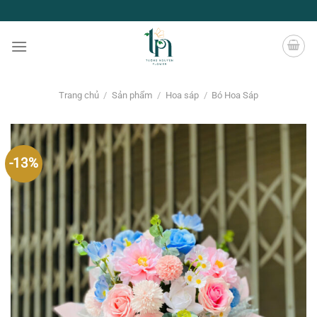
Chuyển
đến
nội
dung
Trang chủ
/
Sản phẩm
/
Hoa sáp
/
Bó Hoa Sáp
-13%