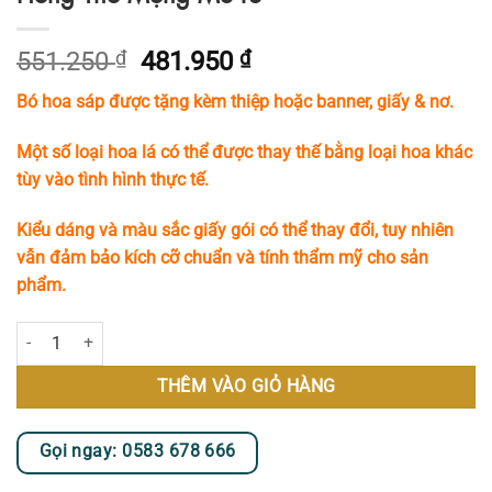
Giá
Giá
551.250
₫
481.950
₫
gốc
hiện
Bó hoa sáp được tặng kèm thiệp hoặc banner, giấy & nơ.
là:
tại
551.250 ₫.
là:
Một số loại hoa lá có thể được thay thế bằng loại hoa khác
481.950 ₫.
tùy vào tình hình thực tế.
Kiểu dáng và màu sắc giấy gói có thể thay đổi, tuy nhiên
vẫn đảm bảo kích cỡ chuẩn và tính thẩm mỹ cho sản
phẩm.
Bó Hoa Sáp Form Tròn Với Tone Màu Xanh Hồng Thơ Mộng MS43 số l
THÊM VÀO GIỎ HÀNG
Gọi ngay: 0583 678 666