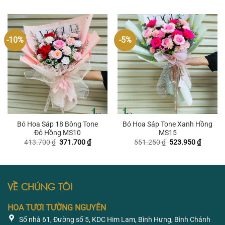
là:
tại
là:
tại
413.700 ₫.
là:
481.950 ₫.
là:
344.400 ₫.
400.050
-10%
-5%
Bó Hoa Sáp 18 Bông Tone
Bó Hoa Sáp Tone Xanh Hồng
Đỏ Hồng MS10
MS15
Giá
Giá
Giá
Giá
413.700
₫
371.700
₫
551.250
₫
523.950
₫
gốc
hiện
gốc
hiện
là:
tại
là:
tại
413.700 ₫.
là:
551.250 ₫.
là:
371.700 ₫.
523.950
VỀ CHÚNG TÔI
HOA TƯƠI TƯỜNG NGUYÊN
Số nhà 61, Đường số 5, KDC Him Lam, Bình Hưng, Bình Chánh