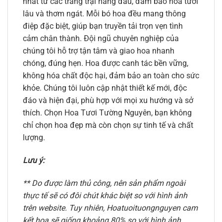
nhất từ các trang trại hàng đầu, đảm bảo hoa tươi
lâu và thơm ngát. Mỗi bó hoa đều mang thông
điệp đặc biệt, giúp bạn truyền tải trọn vẹn tình
cảm chân thành. Đội ngũ chuyên nghiệp của
chúng tôi hỗ trợ tận tâm và giao hoa nhanh
chóng, đúng hẹn. Hoa được canh tác bền vững,
không hóa chất độc hại, đảm bảo an toàn cho sức
khỏe. Chúng tôi luôn cập nhật thiết kế mới, độc
đáo và hiện đại, phù hợp với mọi xu hướng và sở
thích. Chọn Hoa Tươi Tường Nguyên, bạn không
chỉ chọn hoa đẹp mà còn chọn sự tinh tế và chất
lượng.
Lưu ý:
** Do được làm thủ công, nên sản phẩm ngoài
thực tế sẽ có đôi chút khác biệt so với hình ảnh
trên website. Tuy nhiên, Hoatuoituongnguyen cam
kết hoa sẽ giống khoảng 80% so với hình ảnh.