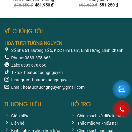
Giá
Giá
Giá
Giá
578.550
₫
481.950
₫
688.800
₫
551.250
₫
gốc
hiện
gốc
hiện
là:
tại
là:
tại
578.550 ₫.
là:
688.800 ₫.
là:
481.950 ₫.
551.250
VỀ CHÚNG TÔI
HOA TƯƠI TƯỜNG NGUYÊN
Số nhà 61, Đường số 5, KDC Him Lam, Bình Hưng, Bình Chánh
Phone: 0583.678.666
Zalo: 0583 678 666
Tiktok: hoatuoituongnguyen
Instagram: hoatuoituongnguyen
Email: hoatuoituongnguyen@gmail.com
THƯƠNG HIỆU
HỖ TRỢ
Giới thiệu
Chính sách và điều khoản
Liên hệ
Thắc mắc và khiếu nại
Kinh nghiệm chọn hoa tươi
Chính sách bảo mật