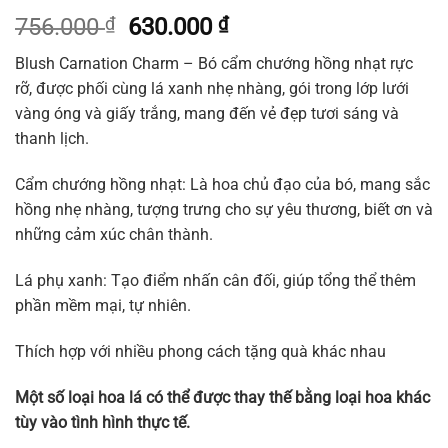
Giá
Giá
756.000
₫
630.000
₫
gốc
hiện
Blush Carnation Charm – Bó cẩm chướng hồng nhạt rực
là:
tại
rỡ, được phối cùng lá xanh nhẹ nhàng, gói trong lớp lưới
756.000 ₫.
là:
vàng óng và giấy trắng, mang đến vẻ đẹp tươi sáng và
630.000 ₫.
thanh lịch.
Cẩm chướng hồng nhạt: Là hoa chủ đạo của bó, mang sắc
hồng nhẹ nhàng, tượng trưng cho sự yêu thương, biết ơn và
những cảm xúc chân thành.
Lá phụ xanh: Tạo điểm nhấn cân đối, giúp tổng thể thêm
phần mềm mại, tự nhiên.
Thích hợp với nhiều phong cách tặng quà khác nhau
Một số loại hoa lá có thể được thay thế bằng loại hoa khác
tùy vào tình hình thực tế.