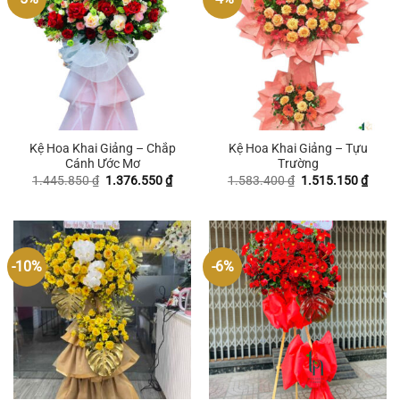
Kệ Hoa Khai Giảng – Chắp
Kệ Hoa Khai Giảng – Tựu
Cánh Ước Mơ
Trường
Giá
Giá
Giá
Giá
1.445.850
₫
1.376.550
₫
1.583.400
₫
1.515.150
₫
gốc
hiện
gốc
hiện
là:
tại
là:
tại
1.445.850 ₫.
là:
1.583.400 ₫.
là:
1.376.550 ₫.
1.515
-10%
-6%