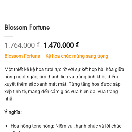
Blossom Fortune
Giá
Giá
1.764.000
₫
1.470.000
₫
gốc
hiện
Blossom Fortune – Kệ hoa chúc mừng sang trọng
là:
tại
1.764.000 ₫.
là:
Một thiết kế kệ hoa tươi rực rỡ với sự kết hợp hài hòa giữa
1.470.000 ₫.
hồng ngọt ngào, tím thanh lịch và trắng tinh khôi, điểm
xuyết thêm sắc xanh mát mắt. Từng tầng hoa được sắp
xếp tinh tế, mang đến cảm giác vừa hiện đại vừa trang
nhã.
Ý nghĩa:
Hoa hồng tone hồng: Niềm vui, hạnh phúc và lời chúc