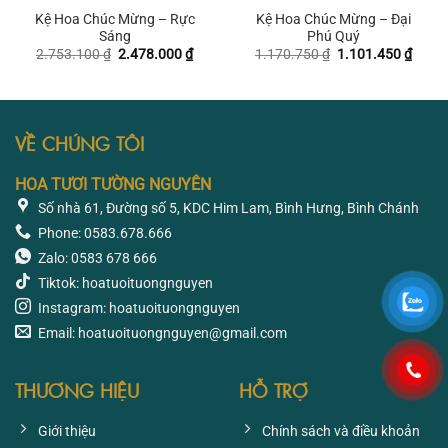
Kệ Hoa Chúc Mừng – Rực
Kệ Hoa Chúc Mừng – Đại
Sáng
Phú Quý
Giá
Giá
Giá
Giá
2.753.100
₫
2.478.000
₫
1.170.750
₫
1.101.450
₫
gốc
hiện
gốc
hiện
là:
tại
là:
tại
2.753.100 ₫.
là:
1.170.750 ₫.
là:
2.478.000 ₫.
1.101
VỀ CHÚNG TÔI
HOA TƯƠI TƯỜNG NGUYÊN
Số nhà 61, Đường số 5, KDC Him Lam, Bình Hưng, Bình Chánh
Phone: 0583.678.666
Zalo: 0583 678 666
Tiktok: hoatuoituongnguyen
Instagram: hoatuoituongnguyen
Email: hoatuoituongnguyen@gmail.com
THƯƠNG HIỆU
HỖ TRỢ
Giới thiệu
Chính sách và điều khoản