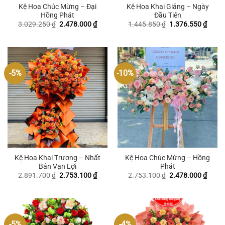
Kệ Hoa Chúc Mừng – Đại
Kệ Hoa Khai Giảng – Ngày
Hồng Phát
Đầu Tiên
Giá
Giá
Giá
Giá
3.029.250
₫
2.478.000
₫
1.445.850
₫
1.376.550
₫
gốc
hiện
gốc
hiện
là:
tại
là:
tại
3.029.250 ₫.
là:
1.445.850 ₫.
là:
2.478.000 ₫.
1.376
-5%
-10%
Kệ Hoa Khai Trương – Nhất
Kệ Hoa Chúc Mừng – Hồng
Bản Vạn Lợi
Phát
Giá
Giá
Giá
Giá
2.891.700
₫
2.753.100
₫
2.753.100
₫
2.478.000
₫
gốc
hiện
gốc
hiện
là:
tại
là:
tại
2.891.700 ₫.
là:
2.753.100 ₫.
là:
2.753.100 ₫.
2.478
-5%
-4%