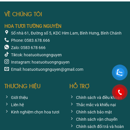
1.033.200 ₫.
1.239
VỀ CHÚNG TÔI
HOA TƯƠI TƯỜNG NGUYÊN
Số nhà 61, Đường số 5, KDC Him Lam, Bình Hưng, Bình Chánh
Phone: 0583.678.666
Zalo: 0583 678 666
Tiktok: hoatuoituongnguyen
Instagram: hoatuoituongnguyen
Email: hoatuoituongnguyen@gmail.com
THƯƠNG HIỆU
HỖ TRỢ
Giới thiệu
Chính sách và điều khoản
Liên hệ
Thắc mắc và khiếu nại
Kinh nghiệm chọn hoa tươi
Chính sách bảo mật
Chính sách vận chuyển
Chính sách đổi trả và hoàn