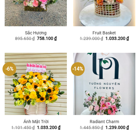
Sắc Hương
Fruit Basket
Giá
Giá
Giá
Giá
895.650
₫
758.100
₫
1.239.000
₫
1.033.200
₫
gốc
hiện
gốc
hiện
là:
tại
là:
tại
895.650 ₫.
là:
1.239.000 ₫.
là:
758.100 ₫.
1.033
-6%
-14%
Ánh Mặt Trời
Radiant Charm
Giá
Giá
Giá
Giá
1.101.450
₫
1.033.200
₫
1.445.850
₫
1.239.000
₫
gốc
hiện
gốc
hiện
là:
tại
là:
tại
1.101.450 ₫.
là:
1.445.850 ₫.
là: