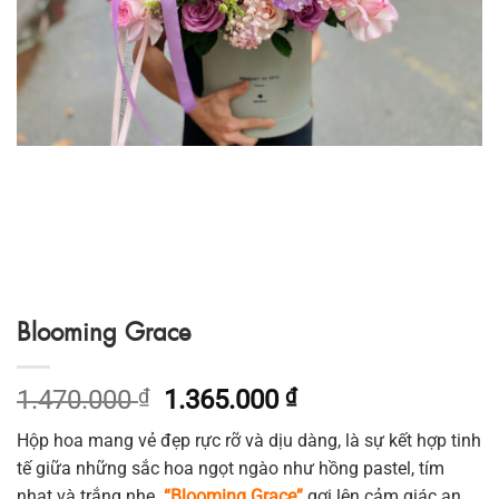
Blooming Grace
Giá
Giá
1.470.000
₫
1.365.000
₫
gốc
hiện
Hộp hoa mang vẻ đẹp rực rỡ và dịu dàng, là sự kết hợp tinh
là:
tại
tế giữa những sắc hoa ngọt ngào như hồng pastel, tím
1.470.000 ₫.
là:
nhạt và trắng nhẹ.
“Blooming Grace”
gợi lên cảm giác an