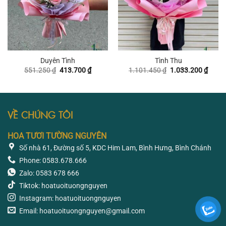
Duyên Tình
Tình Thu
Giá
Giá
Giá
Giá
551.250
₫
413.700
₫
1.101.450
₫
1.033.200
₫
gốc
hiện
gốc
hiện
là:
tại
là:
tại
551.250 ₫.
là:
1.101.450 ₫.
là:
413.700 ₫.
1.033
VỀ CHÚNG TÔI
HOA TƯƠI TƯỜNG NGUYÊN
Số nhà 61, Đường số 5, KDC Him Lam, Bình Hưng, Bình Chánh
Phone: 0583.678.666
Zalo: 0583 678 666
Tiktok: hoatuoituongnguyen
Instagram: hoatuoituongnguyen
Email: hoatuoituongnguyen@gmail.com