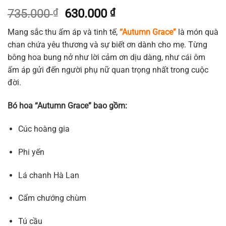
Giá
Giá
735.000
₫
630.000
₫
gốc
hiện
Mang sắc thu ấm áp và tinh tế,
“Autumn Grace”
là món quà
là:
tại
chan chứa yêu thương và sự biết ơn dành cho mẹ. Từng
735.000 ₫.
là:
bông hoa bung nở như lời cảm ơn dịu dàng, như cái ôm
630.000 ₫.
ấm áp gửi đến người phụ nữ quan trọng nhất trong cuộc
đời.
Bó hoa “Autumn Grace” bao gồm:
Cúc hoàng gia
Phi yến
Lá chanh Hà Lan
Cẩm chướng chùm
Tú cầu