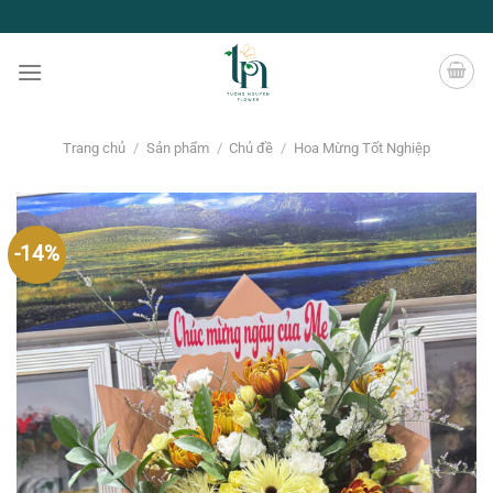
Chuyển
đến
nội
dung
Trang chủ
/
Sản phẩm
/
Chủ đề
/
Hoa Mừng Tốt Nghiệp
-14%