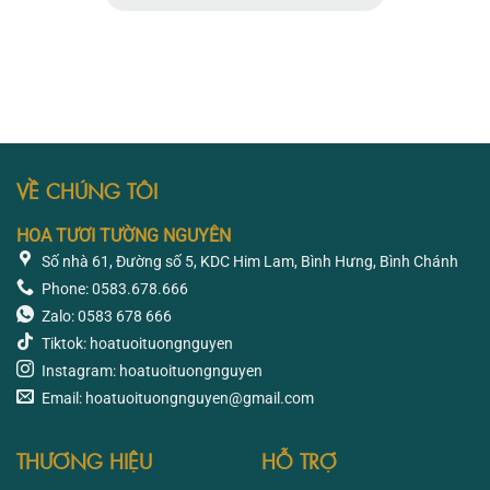
VỀ CHÚNG TÔI
HOA TƯƠI TƯỜNG NGUYÊN
Số nhà 61, Đường số 5, KDC Him Lam, Bình Hưng, Bình Chánh
Phone: 0583.678.666
Zalo: 0583 678 666
Tiktok: hoatuoituongnguyen
Instagram: hoatuoituongnguyen
Email: hoatuoituongnguyen@gmail.com
THƯƠNG HIỆU
HỖ TRỢ