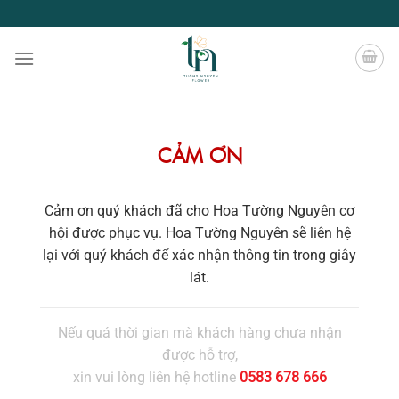
Chuyển
đến
nội
dung
CẢM ƠN
Cảm ơn quý khách đã cho Hoa Tường Nguyên cơ
hội được phục vụ. Hoa Tường Nguyên sẽ liên hệ
lại với quý khách để xác nhận thông tin trong giây
lát.
Nếu quá thời gian mà khách hàng chưa nhận
được hỗ trợ,
xin vui lòng liên hệ hotline
0583 678 666